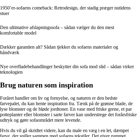
1950’er-sofaens comeback: Retrodesign, der stadig præger nutidens
stuer
Den ultimative afslapningssofa – sådan vælger du den mest
komfortable model
Dækker garantien alt? Sådan tjekker du sofaens materialer og
håndværk
Nye overfladebehandlinger beskytter din sofa mod slid – sådan virker
teknologien
Brug naturen som inspiration
Foråret handler om liv og fornyelse, og naturen er den bedste
farvepalet, du kan hente inspiration fra. Tænk på de grønne blade, de
lyse blomster og de bløde jordtoner. En vase med friske grene, et par
potteplanter eller blomster i sarte farver kan understrege det forårsfriske
udtryk og gøre sofaområdet mere levende.
Hvis du vil gå skridtet videre, kan du male en væg i en let, dæmpet
farve, der spiller sammen med sofaens tekstiler. Det giver rummet