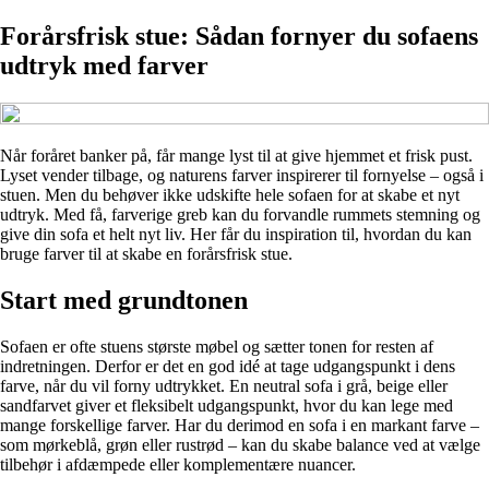
Forårsfrisk stue: Sådan fornyer du sofaens
udtryk med farver
Når foråret banker på, får mange lyst til at give hjemmet et frisk pust.
Lyset vender tilbage, og naturens farver inspirerer til fornyelse – også i
stuen. Men du behøver ikke udskifte hele sofaen for at skabe et nyt
udtryk. Med få, farverige greb kan du forvandle rummets stemning og
give din sofa et helt nyt liv. Her får du inspiration til, hvordan du kan
bruge farver til at skabe en forårsfrisk stue.
Start med grundtonen
Sofaen er ofte stuens største møbel og sætter tonen for resten af
indretningen. Derfor er det en god idé at tage udgangspunkt i dens
farve, når du vil forny udtrykket. En neutral sofa i grå, beige eller
sandfarvet giver et fleksibelt udgangspunkt, hvor du kan lege med
mange forskellige farver. Har du derimod en sofa i en markant farve –
som mørkeblå, grøn eller rustrød – kan du skabe balance ved at vælge
tilbehør i afdæmpede eller komplementære nuancer.