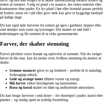
farve, og den kan bruges til at skabe sammenhæng mellem sofaen og
resten af rummet. Vælg en plaid i en nuance, der enten matcher eller
kontrasterer dine puder. En lys plaid i hør eller bomuld passer perfekt
til foråret, mens en i uld eller grov strik kan give et hyggeligt modspil
på kølige dage.
Du kan også lade farverne fra sofaen gå igen i gardiner, tæpper eller
små detaljer som vaser og lysestager. Det skaber en rød tråd i
indretningen og får rummet til at virke gennemtænkt.
Farver, der skaber stemning
Farver påvirker vores humør og oplevelse af rummet. Når du vælger
farver til din stue, kan du tænke over, hvilken stemning du ønsker at
skabe:
Grønne nuancer
giver ro og friskhed – perfekt til et naturligt,
forårsagtigt udtryk.
Gule og orange toner
tilfører varme og energi.
Blå farver
virker beroligende og harmoniske.
Rosa og koral
skaber en blød og indbydende atmosfære.
Du kan bruge farverne i små doser – for eksempel i puder, kunst eller
planter – og stadig opnå en tydelig forandring.